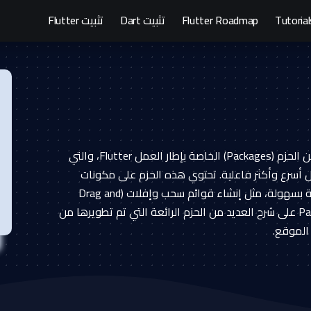
Tutorial
Flutter Roadmap
تثبيت Dart
تثبيت Flutter
قسم Packages في موقع عرب فلاتر هو عبارة عن مجموعة من الحزم (Packages) الخاصة بإطار العمل Flutter، والتي
ات جاهزة تساعد على تطوير تطبيقات Flutter بشكل أسرع وأكثر فاعلية. تحتوي هذه الحزم على مكونات
جاهزة وأدوات وخدمات تساعد المطورين على إنجاز مهام معينة بسهولة، مثل إنشاء قوائم سحب وإفلات (Drag and
Drop) وإضافة ميزات الموقع الجغرافي. يحتوي تصنيف Packages على شرح العديد من الحزم الرائعة التي تم تطويرها من
الموقع.