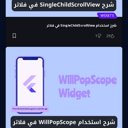
WIDGETS
شرح استخدام SingleChildScrollView في فلاتر
1
29