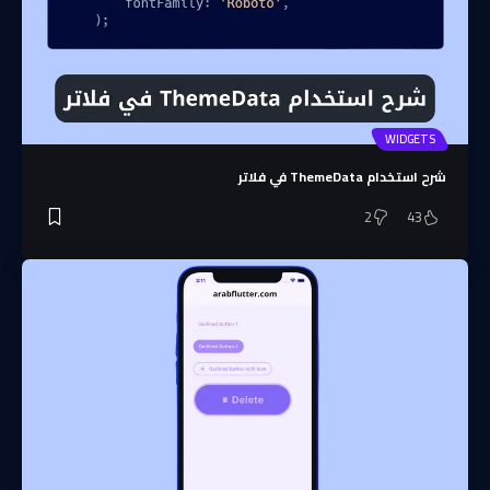
WIDGETS
شرح استخدام ThemeData في فلاتر
2
43