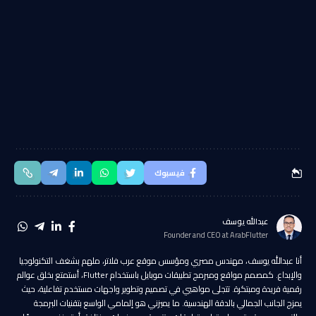
فيسبوك
عبدالله يوسف
Founder and CEO at ArabFlutter
أنا عبدالله يوسف، مهندس مصري ومؤسس موقع عرب فلاتر، ملهم بشغف التكنولوجيا
والإبداع. كمصمم مواقع ومبرمج تطبيقات موبايل باستخدام Flutter، أستمتع بخلق عوالم
رقمية فريدة ومبتكرة. تتجلى مواهبي في تصميم وتطوير واجهات مستخدم تفاعلية، حيث
يمزج الجانب الجمالي بالدقة الهندسية. ما يميزني هو إلمامي الواسع بتقنيات البرمجة