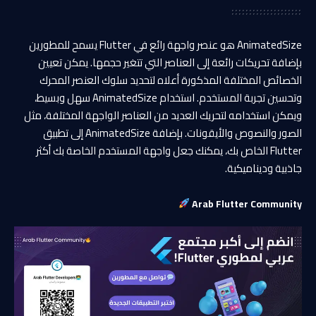
AnimatedSize هو عنصر واجهة رائع في Flutter يسمح للمطورين
بإضافة تحريكات رائعة إلى العناصر التي تتغير حجمها. يمكن تعيين
الخصائص المختلفة المذكورة أعلاه لتحديد سلوك العنصر المحرك
وتحسين تجربة المستخدم. استخدام AnimatedSize سهل وبسيط،
ويمكن استخدامه لتحريك العديد من العناصر الواجهة المختلفة، مثل
الصور والنصوص والأيقونات. بإضافة AnimatedSize إلى تطبيق
Flutter الخاص بك، يمكنك جعل واجهة المستخدم الخاصة بك أكثر
جاذبية وديناميكية.
Arab Flutter Community