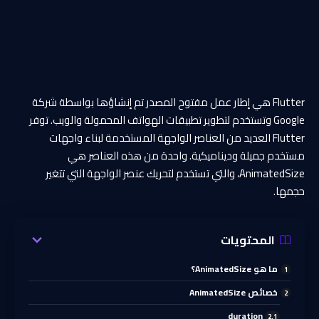
Flutter هي إطار عمل مفتوح المصدر تم إنشاؤها بواسطة شركة
Google وتستخدم لتطوير تطبيقات الهواتف المحمولة والويب. توفر
Flutter العديد من العناصر الواجهة المستخدمة لبناء واجهات
مستخدم جميلة وديناميكية. واحدة من هذه العناصر هي
AnimatedSize، والتي تستخدم لتحريك عنصر الواجهة التي تتغير
حجمها.
المحتويات
ما هو AnimatedSize؟
خصائص AnimatedSize
duration