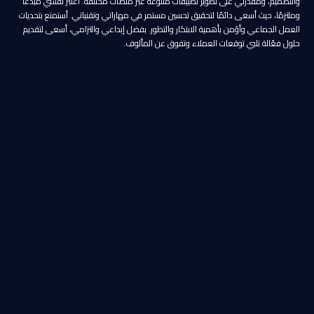
والتصميم، ومقدرتي على تطوير تطبيقات متنوعة عبر منصات مختلفة. أعتبر نفسي مبدعًا
وملتزمًا، حيث أسعى دائمًا لتحقيق تحسين مستمر في مهاراتي وتقنياتي. أستمتع بتحديات
العمل الجماعي وأؤمن بأهمية الابتكار والتطور. بفضل إبداعي والتزامي، أسعى لتقديم
حلول فعّالة تلبي توقعات العملاء وتفوق عن المألوف.