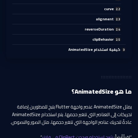
curve
alignment
reverseDuration
clipBehavior
كيفية استخدام AnimatedSize
ما هو AnimatedSize؟
يمثل AnimatedSize عنصر واجهة Flutter يتيح للمطورين إضافة
تحريكات إلى العناصر التي تتغير حجمها. يتم استخدام AnimatedSize
عادةً لتحريك عناصر الواجهة التي تتغير حجمها، مثل الصور والنصوص.
“اقرأ أيضاً:
شرح استخدام ويدجت ClipRect في فلاتر
“