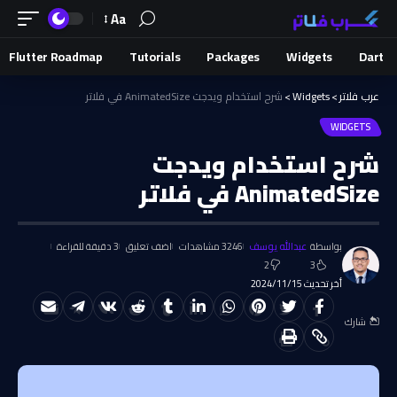
Aa
Flutter Roadmap
Tutorials
Packages
Widgets
Dart
عرب فلاتر
>
Widgets
>
شرح استخدام ويدجت AnimatedSize في فلاتر
WIDGETS
شرح استخدام ويدجت
AnimatedSize في فلاتر
بواسطة
عبدالله يوسف
3246 مشاهدات
اضف تعليق
3 دقيقة للقراءة
2
3
أخر تحديث 2024/11/15
شارك