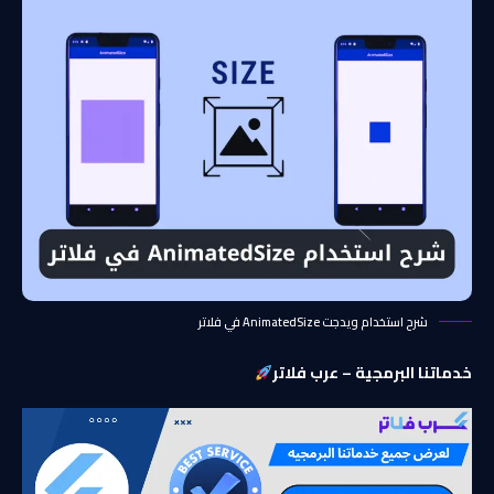
شرح استخدام ويدجت AnimatedSize في فلاتر
خدماتنا البرمجية – عرب فلاتر