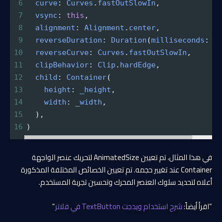
6
curve
: 
Curves
.
fastOutSlowIn
,
7
vsync
: 
this
,
8
alignment
: 
Alignment
.
center
,
9
reverseDuration
: 
Duration
(
milliseconds
: 
5
10
reverseCurve
: 
Curves
.
fastOutSlowIn
,
11
clipBehavior
: 
Clip
.
hardEdge
,
12
child
: 
Container
(
13
height
: 
_height
,
14
width
: 
_width
,
15
  ),
16
)
في هذا المثال، تم تعيين AnimatedSize لتحريك عنصر الواجهة
Container عند تغيير حجمه. تم تعيين الخصائص المختلفة المذكورة
أعلاه لتحديد سلوك العنصر المحرك وتحسين تجربة المستخدم.
“اقرأ أيضاً:
شرح استخدام ويدجت TextButton في فلاتر
“