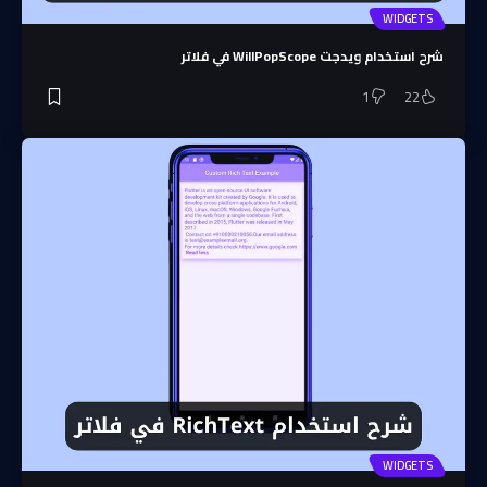
WIDGETS
شرح استخدام ويدجت WillPopScope في فلاتر
1
22
WIDGETS