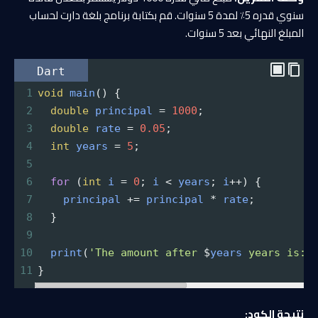
سنوي قدره 5٪ لمدة 5 سنوات. قم بكتابة برنامج بلغة دارت لحساب
المبلغ النهائي بعد 5 سنوات.
Dart
1
void
main
() {
2
double
principal
=
1000
;
3
double
rate
=
0.05
;
4
int
years
=
5
;
5
6
for
 (
int
i
=
0
; 
i
<
years
; 
i
++
) {
7
principal
+=
principal
*
rate
;
8
  }
9
10
print
(
'The amount after 
$
years
years is: 
11
}
نتيجة الكود: