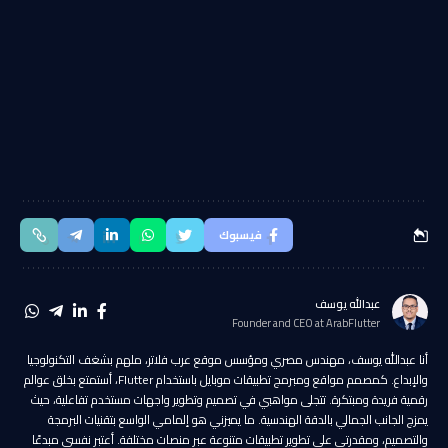
فيسبوك
عبدالله يوسف
Founder and CEO at ArabFlutter
أنا عبدالله يوسف، مهندس مصري ومؤسس موقع عرب فلاتر، ملهم بشغف التكنولوجيا
والإبداع. كمصمم مواقع ومبرمج تطبيقات موبايل باستخدام Flutter، أستمتع بخلق عوالم
رقمية فريدة ومبتكرة. تتجلى مواهبي في تصميم وتطوير واجهات مستخدم تفاعلية، حيث
يمزج الجانب الجمالي بالدقة الهندسية. ما يميزني هو إلمامي الواسع بتقنيات البرمجة
والتصميم، ومقدرتي على تطوير تطبيقات متنوعة عبر منصات مختلفة. أعتبر نفسي مبدعًا