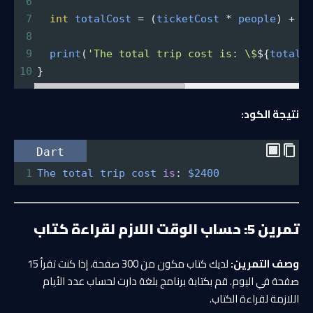
6
7
int
totalCost
=
 (
ticketCost
*
people
) 
+
 (
8
9
print
(
'The total trip cost is: \$
${
totalC
10
}
نتيجة الكود:
Dart
1
The
total
trip
cost
is
: 
$2400
تمرين 5: حساب الوقت اللازم لقراءة كتاب
وصف التمرين:
لديك كتاب مكون من 300 صفحة، إذا كنت تقرأ 15
صفحة في اليوم. قم بكتابة برنامج بلغة دارت لحساب عدد الأيام
اللازمة لقراءة الكتاب.