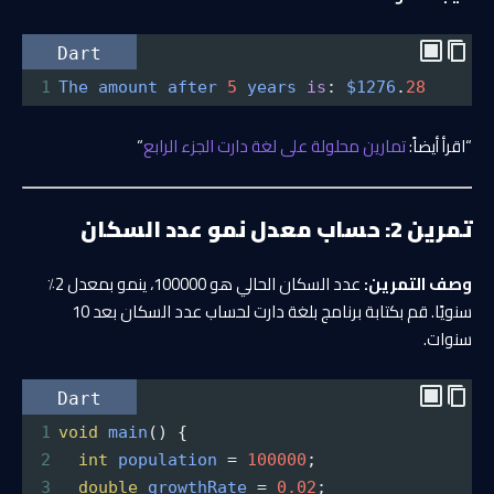
Dart
1
The
amount
after
5
years
is
: 
$1276
.
28
“اقرأ أيضاً:
تمارين محلولة على لغة دارت الجزء الرابع
“
تمرين 2: حساب معدل نمو عدد السكان
وصف التمرين:
عدد السكان الحالي هو 100000، ينمو بمعدل 2٪
سنويًا. قم بكتابة برنامج بلغة دارت لحساب عدد السكان بعد 10
سنوات.
Dart
1
void
main
() {
2
int
population
=
100000
;
3
double
growthRate
=
0.02
;