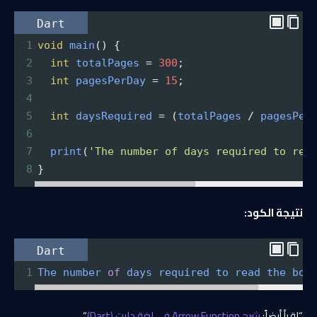
Dart
1
void
main
() {
2
int
totalPages
=
300
;
3
int
pagesPerDay
=
15
;
4
5
int
daysRequired
=
 (
totalPages
/
pagesPer
6
7
print
(
'The number of days required to rea
8
}
نتيجة الكود:
Dart
1
The
number
of
days
required
to
read
the
boo
“اقرأ أيضاً:
شرح Arrow Function في لغة دارت (Dart)
“