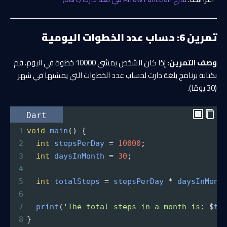
تمرين 6: حساب عدد الخطوات اليومية
وصف التمرين:
إذا كان الشخص يمشي 10000 خطوة في اليوم، قم
بكتابة برنامج بلغة دارت لحساب عدد الخطوات التي يمشيها في شهر
(30 يومًا).
Dart
1
void
main
() {
2
int
stepsPerDay
=
10000
;
3
int
daysInMonth
=
30
;
4
5
int
totalSteps
=
stepsPerDay
*
daysInMont
6
7
print
(
'The total steps in a month is: 
$
to
8
}