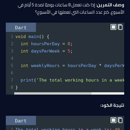
وصف التمرين:
إذا كنت تعمل 8 ساعات يوميًا لمدة 5 أيام في
الأسبوع. كم عدد الساعات التي تعملها في الأسبوع؟
Dart
1
void
main
() {
2
int
hoursPerDay
=
8
;
3
int
daysPerWeek
=
5
;
4
5
int
weeklyHours
=
hoursPerDay
*
daysPerWe
6
7
print
(
'The total working hours in a week 
8
}
نتيجة الكود:
Dart
1
The
total
working
hours
in
a
week
is
: 
40