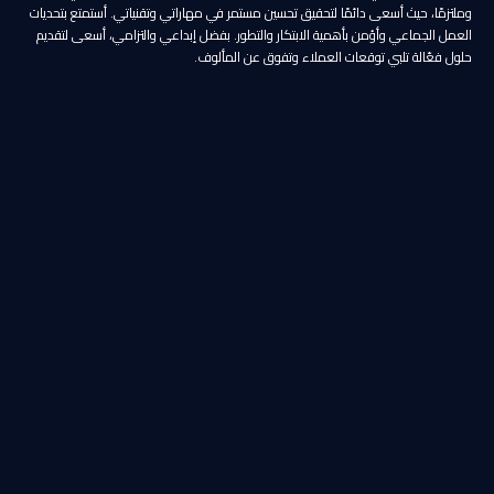
وملتزمًا، حيث أسعى دائمًا لتحقيق تحسين مستمر في مهاراتي وتقنياتي. أستمتع بتحديات
العمل الجماعي وأؤمن بأهمية الابتكار والتطور. بفضل إبداعي والتزامي، أسعى لتقديم
حلول فعّالة تلبي توقعات العملاء وتفوق عن المألوف.