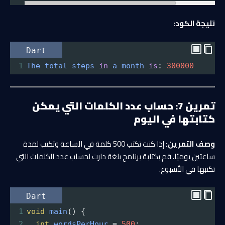
نتيجة الكود:
Dart
1
The
total
steps
in
a
month
is
: 
300000
تمرين 7: حساب عدد الكلمات التي يمكن
كتابتها في اليوم
وصف التمرين:
إذا كنت تكتب 500 كلمة في الساعة وتكتب لمدة
ساعتين يوميًا. قم بكتابة برنامج بلغة دارت لحساب عدد الكلمات التي
تكتبها في الأسبوع.
Dart
1
void
main
() {
2
int
wordsPerHour
=
500
;