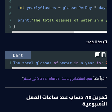
4
5
int
yearlyGlasses
=
glassesPerDay
*
daysI
6
7
print
(
'The total glasses of water in a ye
8
}
نتيجة الكود:
Dart
1
The
total
glasses
of
water
in
a
year
is
: 
29
“اقرأ أيضاً:
شرح استخدام ويدجت StreamBuilder في فلاتر
“
تمرين 10: حساب عدد ساعات العمل
الأسبوعية