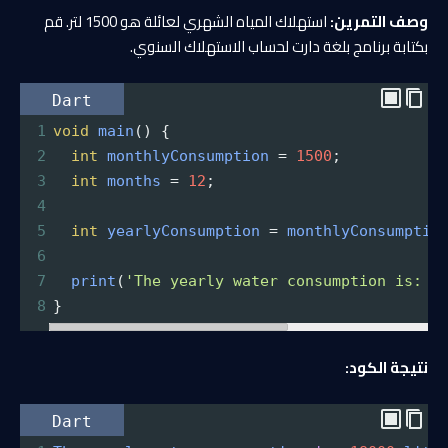
وصف التمرين:
استهلاك المياه الشهري لعائلة هو 1500 لتر. قم
بكتابة برنامج بلغة دارت لحساب الاستهلاك السنوي.
Dart
1
void
main
() {
2
int
monthlyConsumption
=
1500
;
3
int
months
=
12
;
4
5
int
yearlyConsumption
=
monthlyConsumptio
6
7
print
(
'The yearly water consumption is: 
$
8
}
نتيجة الكود:
Dart