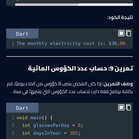
نتيجة الكود:
Dart
1
The
monthly
electricity
cost
is
: 
$36
.
00
تمرين 9: حساب عدد الكؤوس المائية
وصف التمرين:
إذا كان الشخص يشرب 8 كؤوس من الماء يوميًا، قم
بكتابة برنامج بلغة دارت لحساب عدد الكؤوس التي يشربها في سنة.
Dart
1
void
main
() {
2
int
glassesPerDay
=
8
;
3
int
daysInYear
=
365
;