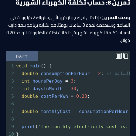
تمرين 8: حساب تكلفة الكهرباء الشهرية
وصف التمرين:
إذا كان لديك جهاز كهربائي يستهلك 2 كيلووات في
الساعة وتستخدمه لمدة 3 ساعات يوميًا. قم بكتابة برنامج بلغة دارت
لحساب تكلفة الكهرباء الشهرية إذا كانت تكلفة الكيلووات الواحد 0.20
دولار.
Dart
1
void
main
() {
في الساعة
; 
2
=
consumptionPerHour
double
2
3
int
hoursPerDay
=
3
;
4
int
daysInMonth
=
30
;
5
double
costPerKWh
=
0.20
;
6
7
double
monthlyCost
=
consumptionPerHour
*
8
9
print
(
'The monthly electricity cost is: \
10
}