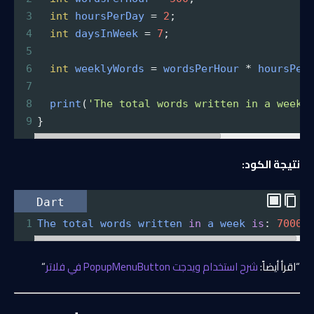
3
int
hoursPerDay
=
2
;
4
int
daysInWeek
=
7
;
5
6
int
weeklyWords
=
wordsPerHour
*
hoursPer
7
8
print
(
'The total words written in a week 
9
}
نتيجة الكود:
Dart
1
The
total
words
written
in
a
week
is
: 
7000
“اقرأ أيضاً:
شرح استخدام ويدجت PopupMenuButton في فلاتر
“