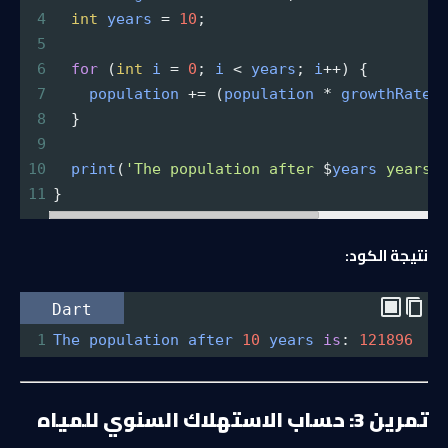
4
int
years
=
10
;
5
6
for
 (
int
i
=
0
; 
i
<
years
; 
i
++
) {
7
population
+=
 (
population
*
growthRate
)
8
  }
9
10
print
(
'The population after 
$
years
years 
11
}
نتيجة الكود:
Dart
1
The
population
after
10
years
is
: 
121896
تمرين 3: حساب الاستهلاك السنوي للمياه