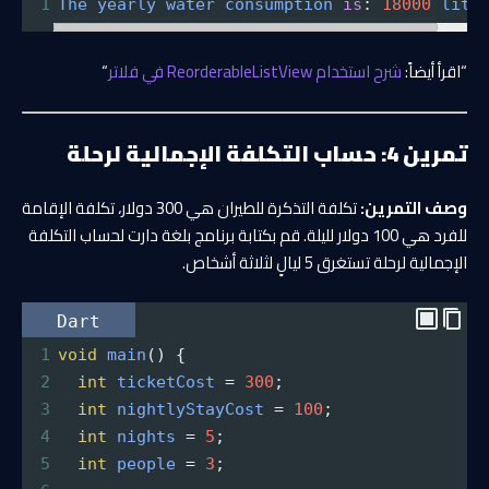
1
The
yearly
water
consumption
is
: 
18000
lite
“اقرأ أيضاً:
شرح استخدام ReorderableListView في فلاتر
“
تمرين 4: حساب التكلفة الإجمالية لرحلة
وصف التمرين:
تكلفة التذكرة للطيران هي 300 دولار، تكلفة الإقامة
للفرد هي 100 دولار لليلة. قم بكتابة برنامج بلغة دارت لحساب التكلفة
الإجمالية لرحلة تستغرق 5 ليالٍ لثلاثة أشخاص.
Dart
1
void
main
() {
2
int
ticketCost
=
300
;
3
int
nightlyStayCost
=
100
;
4
int
nights
=
5
;
5
int
people
=
3
;