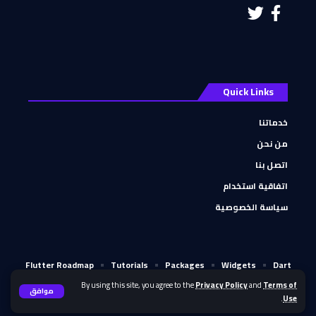
Quick Links
خدماتنا
من نحن
اتصل بنا
اتفاقية استخدام
سياسة الخصوصية
Flutter Roadmap
Tutorials
Packages
Widgets
Dart
تثبيت Dart
تثبيت Flutter
By using this site, you agree to the
Privacy Policy
and
Terms of
موافق
.
Use
© جميع الحقوق محفوظة موقع عرب فلاتر 2023