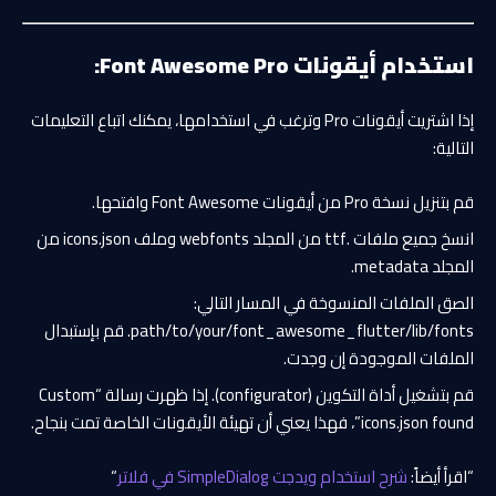
استخدام أيقونات Font Awesome Pro:
إذا اشتريت أيقونات Pro وترغب في استخدامها، يمكنك اتباع التعليمات
التالية:
قم بتنزيل نسخة Pro من أيقونات Font Awesome وافتحها.
انسخ جميع ملفات .ttf من المجلد webfonts وملف icons.json من
المجلد metadata.
الصق الملفات المنسوخة في المسار التالي:
path/to/your/font_awesome_flutter/lib/fonts. قم بإستبدال
الملفات الموجودة إن وجدت.
قم بتشغيل أداة التكوين (configurator). إذا ظهرت رسالة “Custom
icons.json found”، فهذا يعني أن تهيئة الأيقونات الخاصة تمت بنجاح.
“اقرأ أيضاً:
شرح استخدام ويدجت SimpleDialog في فلاتر
“