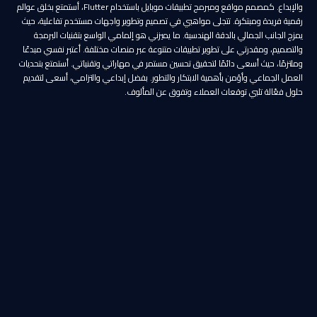
والإبداع. كمصمم مواقع ومبرمج تطبيقات موبايل باستخدام Flutter، أستمتع بخلق عوالم
رقمية فريدة ومبتكرة. تتجلى مواهبي في تصميم وتطوير واجهات مستخدم تفاعلية، حيث
يمزج الجانب الجمالي بالدقة الهندسية. ما يميزني هو إلمامي الواسع بتقنيات البرمجة
والتصميم، ومقدرتي على تطوير تطبيقات متنوعة عبر منصات مختلفة. أعتبر نفسي مبدعًا
وملتزمًا، حيث أسعى دائمًا لتحقيق تحسين مستمر في مهاراتي وتقنياتي. أستمتع بتحديات
العمل الجماعي وأؤمن بأهمية الابتكار والتطور. بفضل إبداعي والتزامي، أسعى لتقديم
حلول فعّالة تلبي توقعات العملاء وتفوق عن المألوف.