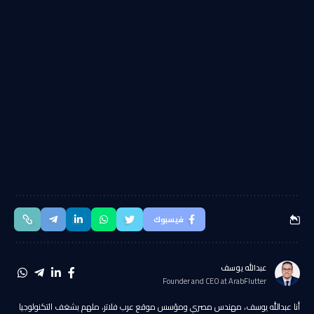
فيسبوك
عبدالله يوسف
Founder and CEO at ArabFlutter
أنا عبدالله يوسف، مهندس مصري ومؤسس موقع عرب فلاتر، ملهم بشغف التكنولوجيا