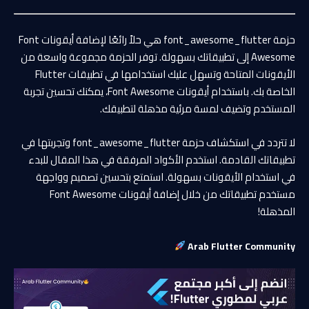
حزمة font_awesome_flutter هي حلاً رائعًا لإضافة أيقونات Font
Awesome إلى تطبيقاتك بسهولة. توفر الحزمة مجموعة واسعة من
الأيقونات المتاحة وتسهل عليك استخدامها في تطبيقات Flutter
الخاصة بك. باستخدام أيقونات Font Awesome، يمكنك تحسين تجربة
المستخدم وتضيف لمسة مرئية مذهلة لتطبيقك.
لا تتردد في استكشاف حزمة font_awesome_flutter وتجربتها في
تطبيقاتك القادمة. استخدم الأكواد المرفقة في هذا المقال للبدء
في استخدام الأيقونات بسهولة. استمتع بتحسين تصميم وواجهة
مستخدم تطبيقاتك من خلال إضافة أيقونات Font Awesome
المذهلة!
Arab Flutter Community