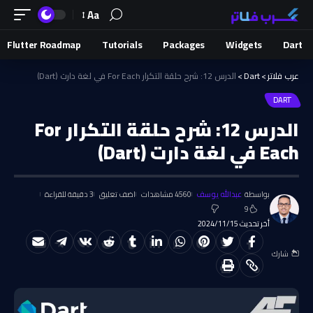
Aa
Flutter Roadmap
Tutorials
Packages
Widgets
Dart
عرب فلاتر
>
Dart
>
الدرس 12: شرح حلقة التكرار For Each في لغة دارت (Dart)
DART
الدرس 12: شرح حلقة التكرار For
Each في لغة دارت (Dart)
بواسطة
عبدالله يوسف
4560 مشاهدات
اضف تعليق
3 دقيقة للقراءة
9
أخر تحديث 2024/11/15
شارك