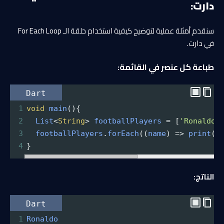
دارت:
سنقدم أمثلة عملية لتوضيح كيفية استخدام حلقة الـ For Each Loop
في دارت.
طباعة كل عنصر في القائمة:
Dart
1
void
main
(){
2
List
<
String
>
footballPlayers
=
 [
'Ronaldo'
3
footballPlayers
.
forEach
((
name
) 
=>
print
(
n
4
}
الناتج:
Dart
1
Ronaldo