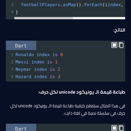
3
footballPlayers
.
asMap
().
forEach
((
index
, 
v
4
}
الناتج:
Dart
1
Ronaldo
index
is
0
2
Messi
index
is
1
3
Neymar
index
is
2
4
Hazard
index
is
3
طباعة قيمة الـ يونيكود unicode لكل حرف:
في هذا المثال سنتعلم كيفية طباعة قيمة الـ يونيكود unicode لكل
حرف في سلسلة نصية في لغة دارت.
Dart