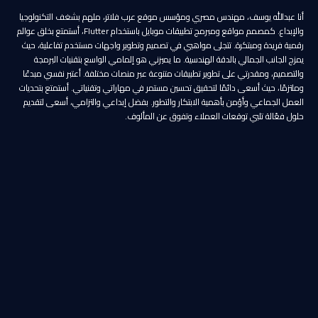
أنا عبدالله يوسف، مهندس مصري ومؤسس موقع عرب فلاتر، ملهم بشغف التكنولوجيا
والإبداع. كمصمم مواقع ومبرمج تطبيقات موبايل باستخدام Flutter، أستمتع بخلق عوالم
رقمية فريدة ومبتكرة. تتجلى مواهبي في تصميم وتطوير واجهات مستخدم تفاعلية، حيث
يمزج الجانب الجمالي بالدقة الهندسية. ما يميزني هو إلمامي الواسع بتقنيات البرمجة
والتصميم، ومقدرتي على تطوير تطبيقات متنوعة عبر منصات مختلفة. أعتبر نفسي مبدعًا
وملتزمًا، حيث أسعى دائمًا لتحقيق تحسين مستمر في مهاراتي وتقنياتي. أستمتع بتحديات
العمل الجماعي وأؤمن بأهمية الابتكار والتطور. بفضل إبداعي والتزامي، أسعى لتقديم
حلول فعّالة تلبي توقعات العملاء وتفوق عن المألوف.