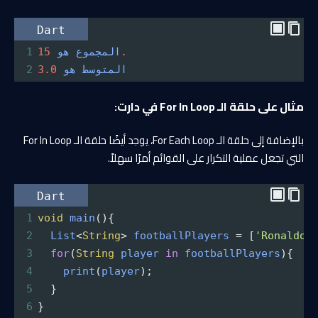
Dart
15.
المجموع
هو
1
المتوسط
هو
3.0
2
مثال على حلقة الـ For In Loop في دارت:
بالإضافة إلى حلقة الـ For Each Loop، يوجد أيضًا حلقة الـ For In Loop
التي تجعل عملية التكرار على القوائم أمرًا سهلاً.
Dart
1
void
main
(){
2
List
<
String
>
footballPlayers
=
 [
'Ronaldo'
3
for
(
String
player
in
footballPlayers
){
4
print
(
player
);
5
  }
6
}