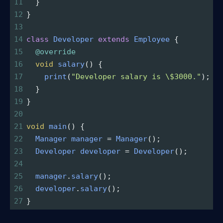
11
  }
12
}
13
14
class
Developer
extends
Employee
 {
15
@override
16
void
salary
() {
17
print
(
"Developer salary is \$3000."
);
18
  }
19
}
20
21
void
main
() {
22
Manager
manager
=
Manager
();
23
Developer
developer
=
Developer
();
24
25
manager
.
salary
();
26
developer
.
salary
();
27
}