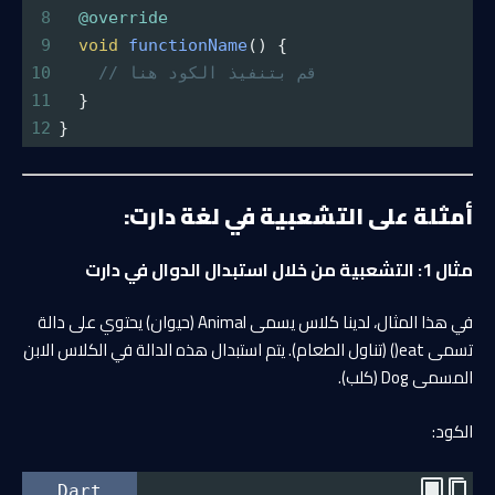
8
@override
9
void
functionName
() {
// قم بتنفيذ الكود هنا
10
11
  }
12
}
أمثلة على التشعبية في لغة دارت:
مثال 1: التشعبية من خلال استبدال الدوال في دارت
في هذا المثال، لدينا كلاس يسمى Animal (حيوان) يحتوي على دالة
تسمى eat() (تناول الطعام). يتم استبدال هذه الدالة في الكلاس الابن
المسمى Dog (كلب).
الكود:
Dart