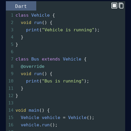
Dart
1
class
Vehicle
 {
2
void
run
() {
3
print
(
"Vehicle is running"
);
4
  }
5
}
6
7
class
Bus
extends
Vehicle
 {
8
@override
9
void
run
() {
10
print
(
"Bus is running"
);
11
  }
12
}
13
14
void
main
() {
15
Vehicle
vehicle
=
Vehicle
();
16
vehicle
.
run
();