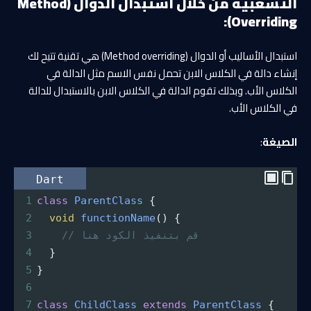
التشعبية من خلال استبدال الدوال (Method
Overriding):
استبدال الأساليب أو الدوال (Method overriding) هي تقنية تتيح لك
إنشاء دالة في الكلاس الابن تحمل نفس الاسم مثل الدالة في
الكلاس الأب. وبذلك تقوم الدالة في الكلاس الابن بالاستبدال للدالة
في الكلاس الأب.
الصيغة
:
Dart
1
class
ParentClass
 {
2
void
functionName
() {
// قم بتنفيذ الكود هنا
3
4
  }
5
}
6
7
class
ChildClass
extends
ParentClass
 {