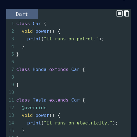
Dart
1
class
Car
 {
2
void
power
() {
3
print
(
"It runs on petrol."
);
4
  }
5
}
6
7
class
Honda
extends
Car
 {
8
9
}
10
11
class
Tesla
extends
Car
 {
12
@override
13
void
power
() {
14
print
(
"It runs on electricity."
);
15
  }