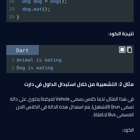
18
Dog
dog
=
Dog
();
19
dog
.
eat
();
20
}
نتيجة الكود
:
Dart
1
Animal
is
eating
2
Dog
is
eating
مثال 2: التشعبية من خلال استبدال الداول في دارت
في هذا المثال، لدينا كلاس يسمى Vehicle (مركبة) يحتوي على دالة
تسمى run() (التشغيل). يتم استبدال هذه الدالة في الكلاس الابن
المسمى Bus (حافلة).
الكود: