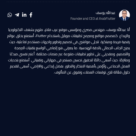
عبدالله يوسف
Founder and CEO at ArabFlutter
أنا عبدالله يوسف، مهندس مصري ومؤسس موقع عرب فلاتر، ملهم بشغف التكنولوجيا
والإبداع. كمصمم مواقع ومبرمج تطبيقات موبايل باستخدام Flutter، أستمتع بخلق عوالم
رقمية فريدة ومبتكرة. تتجلى مواهبي في تصميم وتطوير واجهات مستخدم تفاعلية، حيث
يمزج الجانب الجمالي بالدقة الهندسية. ما يميزني هو إلمامي الواسع بتقنيات البرمجة
والتصميم، ومقدرتي على تطوير تطبيقات متنوعة عبر منصات مختلفة. أعتبر نفسي مبدعًا
وملتزمًا، حيث أسعى دائمًا لتحقيق تحسين مستمر في مهاراتي وتقنياتي. أستمتع بتحديات
العمل الجماعي وأؤمن بأهمية الابتكار والتطور. بفضل إبداعي والتزامي، أسعى لتقديم
حلول فعّالة تلبي توقعات العملاء وتفوق عن المألوف.