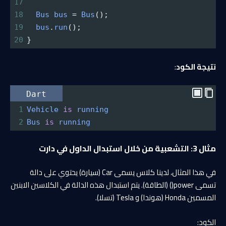
17
18
Bus
bus
=
Bus
();
19
bus
.
run
();
20
}
نتيجة الكود
:
Dart
1
Vehicle
is
running
2
Bus
is
running
مثال 3: التشعبية من خلال استبدال الداول في دارت
في هذا المثال، لدينا كلاس يسمى Car (سيارة) يحتوي على دالة
تسمى power() (الطاقة). يتم استبدال هذه الدالة في الكلاسين الابنين
المسمين Honda (هوندا) و Tesla (تسلا).
الكود: