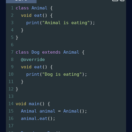
1
class
Animal
 {
2
void
eat
() {
3
print
(
"Animal is eating"
);
4
  }
5
}
6
7
class
Dog
extends
Animal
 {
8
@override
9
void
eat
() {
10
print
(
"Dog is eating"
);
11
  }
12
}
13
14
void
main
() {
15
Animal
animal
=
Animal
();
16
animal
.
eat
();
17