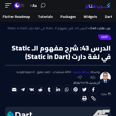
Aa
Flutter Roadmap
Tutorials
Packages
Widgets
Dart
عرب فلاتر
>
Dart
>
الدرس 43: شرح مفهوم الـ Static في لغة دارت (Static in Dart)
DART
الدرس 43: شرح مفهوم الـ Static
في لغة دارت (Static in Dart)
بواسطة
عبدالله يوسف
4992 مشاهدات
اضف تعليق
6 دقيقة للقراءة
1
8
أخر تحديث 2024/11/15
شارك