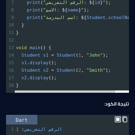
);
"
}
id
${
"الرقم التعريفي: 
(
print
7
);
"
}
name
${
"الاسم: 
(
print
8
schoolNam
.
Student
${
"اسم المدرسة: 
(
print
9
10
  }
11
}
12
13
void
main
() {
14
Student
s1
=
Student
(
1
, 
"John"
);
15
s1
.
display
();
16
Student
s2
=
Student
(
2
, 
"Smith"
);
17
s2
.
display
();
18
}
نتيجة الكود
:
Dart
الرقم
التعريفي
: 
1
1