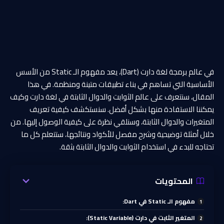
في عالم برمجة لغة دارت (Dart)، يعد مفهوم الـ Static من الأسس
الأساسية التي تساهم في بناء تطبيقات متينة ومنظمة. في هذا
المقال، سنتعرف على عالم الثوابت والدوال الثابتة في لغة دارت وكيف
يمكننا الاستفادة منها بشكل أفضل. سنستكشف كيفية تعريف
المتغيرات والدوال الثابتة، وسنلقي نظرة على كيفية الوصول إليها. من
خلال أمثلة توضيحية وشرح مفصل للأكواد ونتائجها، ستتعلم كل ما
تحتاجه للبدء في استخدام الثوابت والدوال الثابتة بثقة.
المحتويات
مفهوم الـ Static في Dart:
المتغير الثابت في دارت (Static Variable):