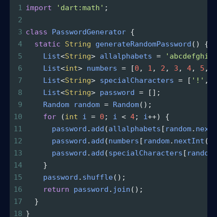
1
import
'dart:math'
;
2
3
class
PasswordGenerator
 {
4
static
String
generateRandomPassword
() {
5
List
<
String
>
allalphabets
=
'abcdefghij
6
List
<
int
>
numbers
=
 [
0
, 
1
, 
2
, 
3
, 
4
, 
5
, 
7
List
<
String
>
specialCharacters
=
 [
'!'
, 
8
List
<
String
>
password
=
 [];
9
Random
random
=
Random
();
10
for
 (
int
i
=
0
; 
i
<
4
; 
i
++
) {
11
password
.
add
(
allalphabets
[
random
.
next
12
password
.
add
(
numbers
[
random
.
nextInt
(
n
13
password
.
add
(
specialCharacters
[
random
14
    }
15
password
.
shuffle
();
16
return
password
.
join
();
17
  }
18
}