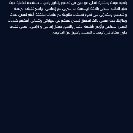
رقمية فريدة ومبتكرة. تتجلى مواهبي في تصميم وتطوير واجهات مستخدم تفاعلية، حيث
يمزج الجانب الجمالي بالدقة الهندسية. ما يميزني هو إلمامي الواسع بتقنيات البرمجة
والتصميم، ومقدرتي على تطوير تطبيقات متنوعة عبر منصات مختلفة. أعتبر نفسي مبدعًا
وملتزمًا، حيث أسعى دائمًا لتحقيق تحسين مستمر في مهاراتي وتقنياتي. أستمتع بتحديات
العمل الجماعي وأؤمن بأهمية الابتكار والتطور. بفضل إبداعي والتزامي، أسعى لتقديم
حلول فعّالة تلبي توقعات العملاء وتفوق عن المألوف.