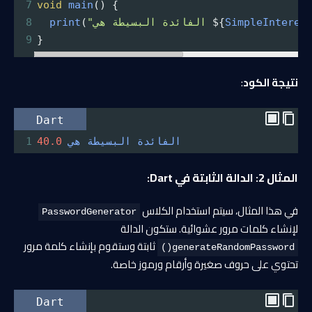
7
void
main
() {
SimpleInteres
${
"الفائدة البسيطة هي 
(
print
8
9
}
نتيجة الكود
:
Dart
الفائدة
البسيطة
هي
40.0
1
المثال 2: الدالة الثابتة في Dart:
في هذا المثال، سيتم استخدام الكلاس
PasswordGenerator
لإنشاء كلمات مرور عشوائية. ستكون الدالة
ثابتة وستقوم بإنشاء كلمة مرور
generateRandomPassword()
تحتوي على حروف صغيرة وأرقام ورموز خاصة.
Dart