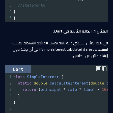
3
//statements
4
}
5
}
المثال 1: الدالة الثابتة في Dart:
في هذا المثال، سننشئ دالة ثابتة تحسب الفائدة البسيطة. يمكنك
استدعاء SimpleInterest.calculateInterest() في أي وقت دون
إنشاء كائن من الكلاس.
Dart
1
class
SimpleInterest
 {
2
static
double
calculateInterest
(
double
pr
3
return
 (
principal
*
rate
*
time
) 
/
100
;
4
  }
5
}
6