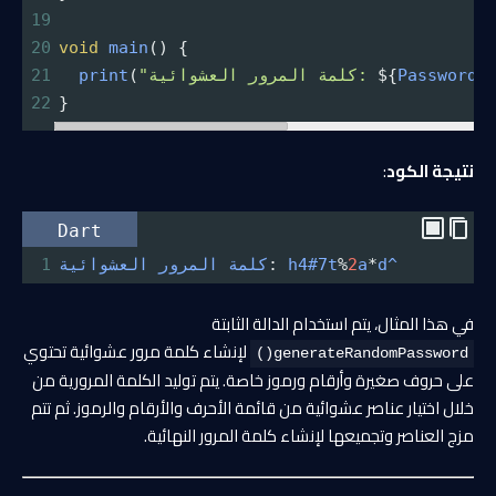
19
20
void
main
() {
PasswordG
${
"كلمة المرور العشوائية: 
(
print
21
22
}
نتيجة الكود
:
Dart
d^
*
a
2
%
h4#7t
: 
كلمة
المرور
العشوائية
1
في هذا المثال، يتم استخدام الدالة الثابتة
لإنشاء كلمة مرور عشوائية تحتوي
generateRandomPassword()
على حروف صغيرة وأرقام ورموز خاصة. يتم توليد الكلمة المرورية من
خلال اختيار عناصر عشوائية من قائمة الأحرف والأرقام والرموز. ثم تتم
مزج العناصر وتجميعها لإنشاء كلمة المرور النهائية.