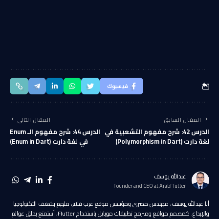
فيسبوك
المقال السابق
المقال التالي
الدرس 42: شرح مفهوم التشعبية في
الدرس 44: شرح مفهوم الـ Enum
لغة دارت (Polymorphism in Dart)
في لغة دارت (Enum in Dart)
عبدالله يوسف
Founder and CEO at ArabFlutter
أنا عبدالله يوسف، مهندس مصري ومؤسس موقع عرب فلاتر، ملهم بشغف التكنولوجيا
والإبداع. كمصمم مواقع ومبرمج تطبيقات موبايل باستخدام Flutter، أستمتع بخلق عوالم