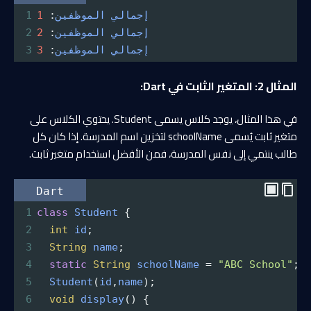
إجمالي
الموظفين
: 
1
1
إجمالي
الموظفين
: 
2
2
إجمالي
الموظفين
: 
3
3
المثال 2: المتغير الثابت في Dart:
في هذا المثال، يوجد كلاس يسمى Student. يحتوي الكلاس على
متغير ثابت يُسمى schoolName لتخزين اسم المدرسة. إذا كان كل
طالب ينتمي إلى نفس المدرسة، فمن الأفضل استخدام متغير ثابت.
Dart
1
class
Student
 {
2
int
id
;
3
String
name
;
4
static
String
schoolName
=
"ABC School"
;
5
Student
(
id
,
name
);
6
void
display
() {