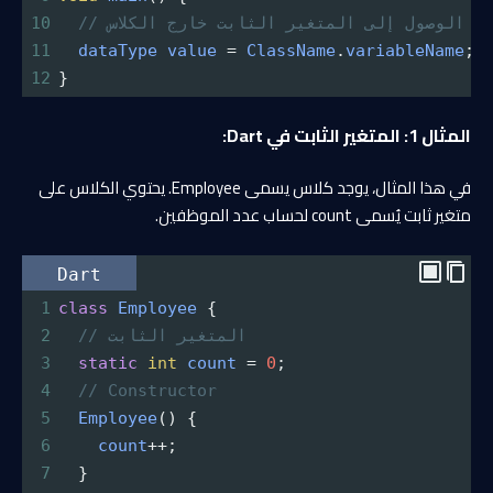
// الوصول إلى المتغير الثابت خارج الكلاس
10
11
dataType
value
=
ClassName
.
variableName
;
12
}
المثال 1: المتغير الثابت في Dart:
في هذا المثال، يوجد كلاس يسمى Employee. يحتوي الكلاس على
متغير ثابت يُسمى count لحساب عدد الموظفين.
Dart
1
class
Employee
 {
// المتغير الثابت
2
3
static
int
count
=
0
;
4
// Constructor
5
Employee
() {
6
count
++
;
7
  }